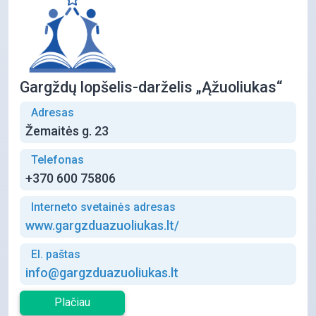
Gargždų lopšelis-darželis „Ąžuoliukas“
Adresas
Žemaitės g. 23
Telefonas
+370 600 75806
Interneto svetainės adresas
www.gargzduazuoliukas.lt/
El. paštas
info@gargzduazuoliukas.lt
Plačiau