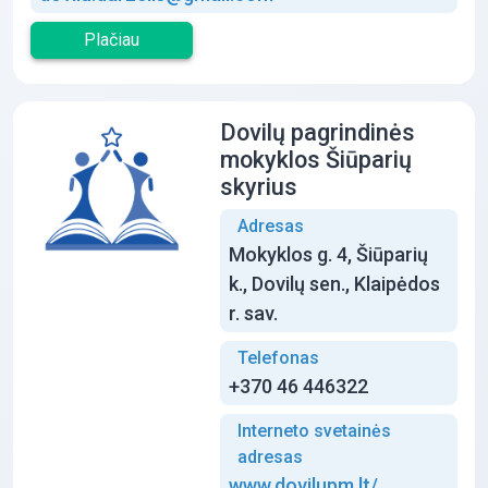
Plačiau
Dovilų pagrindinės
mokyklos Šiūparių
skyrius
Adresas
Mokyklos g. 4, Šiūparių
k., Dovilų sen., Klaipėdos
r. sav.
Telefonas
+370 46 446322
Interneto svetainės
adresas
www.dovilupm.lt/