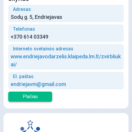
Adresas
Sodų g. 5, Endriejavas
Telefonas
+370 614 03349
Interneto svetainės adresas
www.endriejavodarzelis.klaipeda.lm.lt/zvirbliuk
ai/
El. paštas
endriejavm@gmail.com
Plačiau