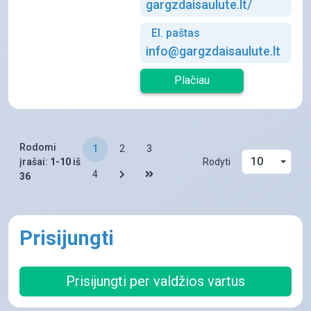
gargzdaisaulute.lt/
El. paštas
info@gargzdaisaulute.lt
Plačiau
Rodomi
1
2
3
Puslapis 1
Puslapis 2
Puslapis 3
10
įrašai:
1-10
iš
Rodyti
4
36
Puslapis
Puslapis 4
Puslapis
Prisijungti
Prisijungti per valdžios vartus