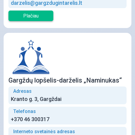
darzelis@gargzdugintarelis.lt
Plačiau
Gargždų lopšelis-darželis „Naminukas“
Adresas
Kranto g. 3, Gargždai
Telefonas
+370 46 300317
Interneto svetainės adresas