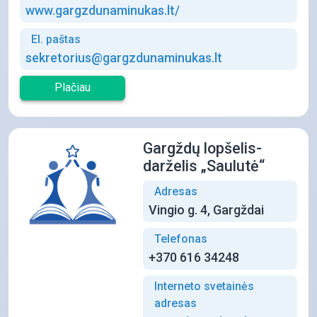
www.gargzdunaminukas.lt/
El. paštas
sekretorius@gargzdunaminukas.lt
Plačiau
Gargždų lopšelis-
darželis „Saulutė“
Adresas
Vingio g. 4, Gargždai
Telefonas
+370 616 34248
Interneto svetainės
adresas