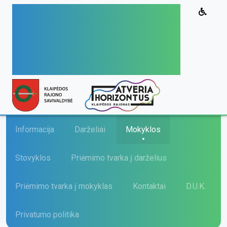
Vaikų priėmimo į
Klaipėdos rajono
savivaldybės švietimo
įstaigas sistema
Informacija
Darželiai
Mokyklos
Stovyklos
Priėmimo tvarka į darželius
Priėmimo tvarka į mokyklas
Kontaktai
D.U.K.
Privatumo politika