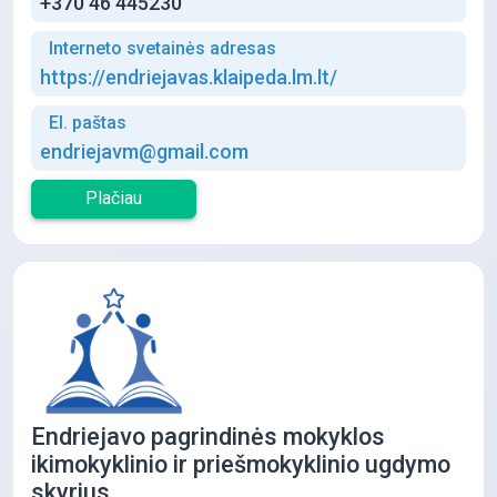
+370 46 445230
Interneto svetainės adresas
https://endriejavas.klaipeda.lm.lt/
El. paštas
endriejavm@gmail.com
Plačiau
Endriejavo pagrindinės mokyklos
ikimokyklinio ir priešmokyklinio ugdymo
skyrius