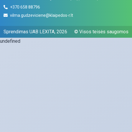
+370 658 88796
vilma.gudzeviciene@
klaipedos-r.lt
Sprendimas UAB
LEXITA
, 2026
© Visos teisės saugomos
undefined