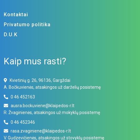
Kontaktai
Privatumo politika
D.U.K
Kaip mus rasti?
Kvietinių g. 26, 96136, Gargždai
A. Bočkuvienės, atsakingos už darželių posistemę
0 46 452163
ausra.bockuviene@
klaipedos-r.lt
R. Žvaginienės, atsakingos už mokyklų posistemę
0 46 452346
rasa.zvaginiene@
klaipedos-r.lt
V. Gudzevičienės, atsakingos už stovyklų posistemę