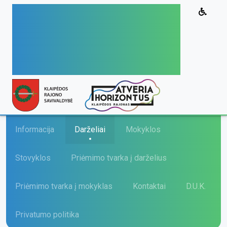
Vaikų priėmimo į
Klaipėdos rajono
savivaldybės švietimo
įstaigas sistema
Informacija
Darželiai
Mokyklos
Stovyklos
Priėmimo tvarka į darželius
Priėmimo tvarka į mokyklas
Kontaktai
D.U.K.
Privatumo politika